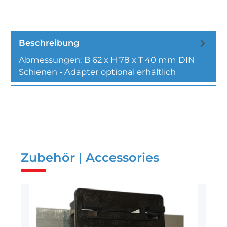
Beschreibung
Abmessungen: B 62 x H 78 x T 40 mm DIN
Schienen - Adapter optional erhältlich
Zubehör | Accessories