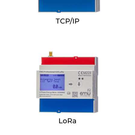
TCP/IP
LoRa