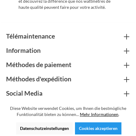
et découvrez la différence que nos wattmètres de
haute qualité peuvent faire pour votre activité.
Télémaintenance
Information
Méthodes de paiement
Méthodes d'expédition
Social Media
Certificats
Diese Website verwendet Cookies, um Ihnen die bestmögliche
Funktionalität bieten zu können...
Mehr Informationen
.
* Tous les prix incluent la TVA, plus les frais
d'expédition
et les
Datenschutzeinstellungen
Cookies akzeptieren
éventuels frais de livraison, sauf indication contraire.