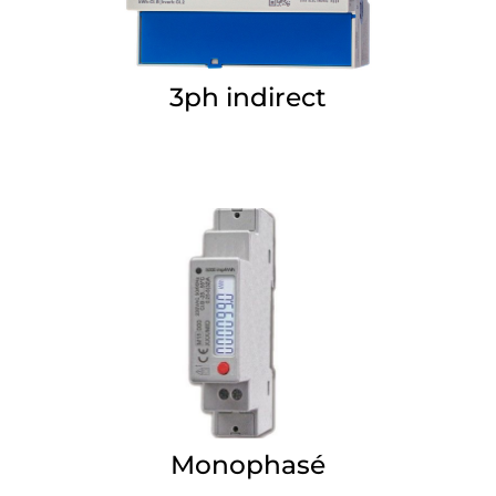
3ph indirect
Monophasé