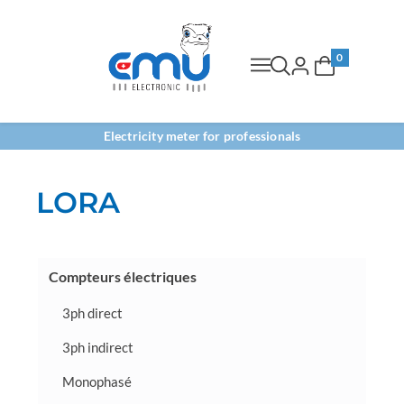
0
Electricity meter for professionals
LORA
Compteurs électriques
3ph direct
3ph indirect
Monophasé