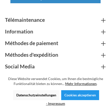
Télémaintenance
Information
Méthodes de paiement
Méthodes d'expédition
Social Media
Certificats
Diese Website verwendet Cookies, um Ihnen die bestmögliche
Funktionalität bieten zu können...
Mehr Informationen
.
* Tous les prix incluent la TVA, plus les frais
d'expédition
et les
Datenschutzeinstellungen
Cookies akzeptieren
éventuels frais de livraison, sauf indication contraire.
- Impressum
© Copyright 2026 | Shopware Theme by
RH-Webdesign