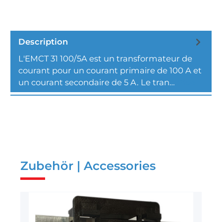
Description
L'EMCT 31 100/5A est un transformateur de
courant pour un courant primaire de 100 A et
un courant secondaire de 5 A. Le tran…
Plus
Zubehör | Accessories