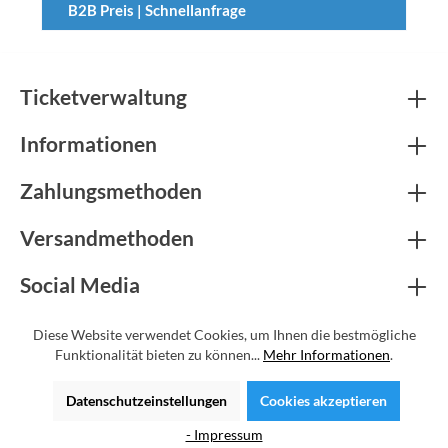
B2B Preis | Schnellanfrage
Ticketverwaltung
Informationen
Zahlungsmethoden
Versandmethoden
Social Media
Zertifikate
Diese Website verwendet Cookies, um Ihnen die bestmögliche
Funktionalität bieten zu können...
Mehr Informationen
.
* Alle Preise inkl. gesetzl. Mehrwertsteuer zzgl.
Versandkosten
und
Datenschutzeinstellungen
Cookies akzeptieren
ggf. Nachnahmegebühren, wenn nicht anders angegeben.
- Impressum
© Copyright 2026 | Shopware Theme by
RH-Webdesign