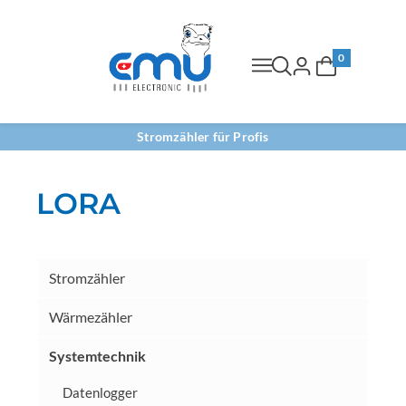
0
Stromzähler für Profis
LORA
Stromzähler
Wärmezähler
Systemtechnik
Datenlogger